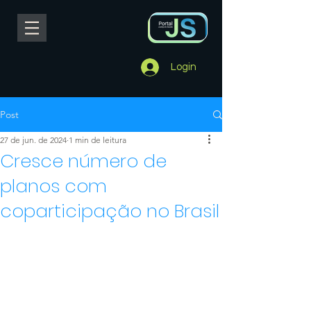
Login
Post
27 de jun. de 2024
1 min de leitura
Cresce número de
planos com
coparticipação no Brasil