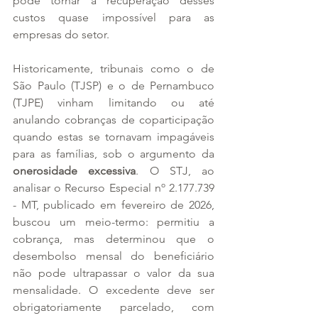
pode tornar a recuperação desses 
custos quase impossível para as 
empresas do setor.
Historicamente, tribunais como o de 
São Paulo (TJSP) e o de Pernambuco 
(TJPE) vinham limitando ou até 
anulando cobranças de coparticipação 
quando estas se tornavam impagáveis 
para as famílias, sob o argumento da 
onerosidade excessiva
. O STJ, ao 
analisar o Recurso Especial nº 2.177.739 
- MT, publicado em fevereiro de 2026, 
buscou um meio-termo: permitiu a 
cobrança, mas determinou que o 
desembolso mensal do beneficiário 
não pode ultrapassar o valor da sua 
mensalidade. O excedente deve ser 
obrigatoriamente parcelado, com 