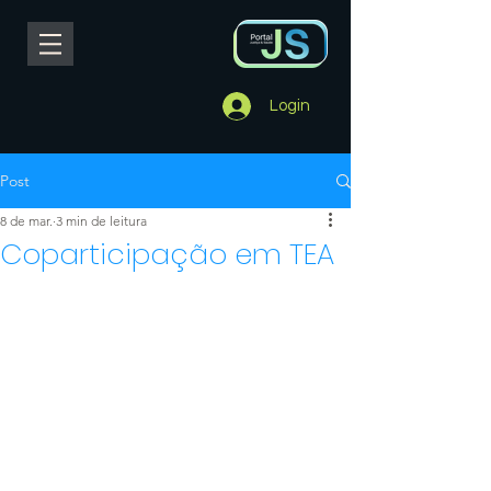
Login
Post
8 de mar.
3 min de leitura
Coparticipação em TEA