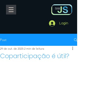
Login
Post
29 de out. de 2025
2 min de leitura
Coparticipação é útil?