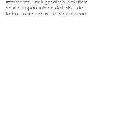
tratamento. Em lugar disso, deveriam 
deixar o oportunismo de lado – de 
todas as categorias – e trabalhar com 
afinco pela seriedade na administração 
pública e por melhores condições de 
trabalho e atendimento nos hospitais e 
prontos-socorros. É desses remédios 
que o Brasil precisa contra os vírus que 
o afligem!  
José Hiran da Silva Gallo
Diretor-tesoureiro do Conselho 
Federal de Medicina e pós-doutor e 
doutor em bioética
.