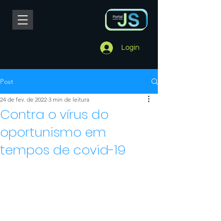
Login
Post
24 de fev. de 2022
3 min de leitura
Contra o vírus do
oportunismo em
tempos de covid-19