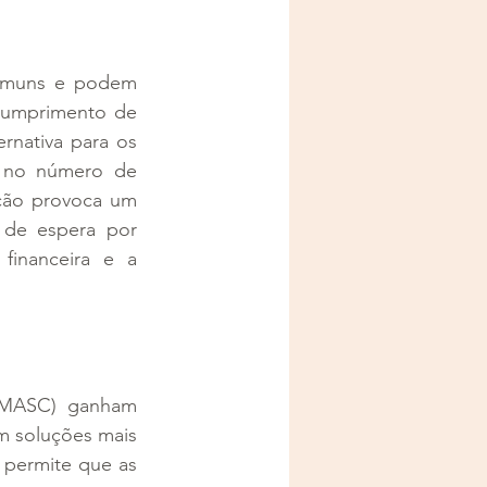
comuns e podem 
cumprimento de 
rnativa para os 
o no número de 
ação provoca um 
 de espera por 
inanceira e a 
 (MASC) ganham 
m soluções mais 
 permite que as 