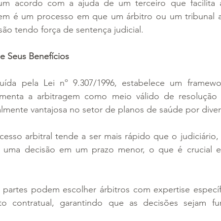
m acordo com a ajuda de um terceiro que facilita a
em é um processo em que um árbitro ou um tribunal arb
ão tendo força de sentença judicial.
e Seus Benefícios
tuída pela Lei nº 9.307/1996, estabelece um framewor
menta a arbitragem como meio válido de resolução d
lmente vantajosa no setor de planos de saúde por diver
cesso arbitral tende a ser mais rápido que o judiciário,
 uma decisão em um prazo menor, o que é crucial e
s partes podem escolher árbitros com expertise específ
o contratual, garantindo que as decisões sejam fu