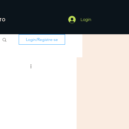
TO
Login
Login/Registre-se