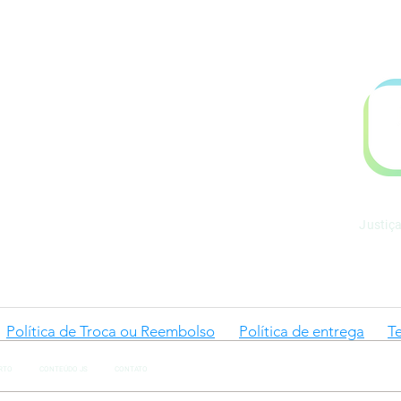
.899.753/0001-06
l@gmail.com
Justiç
Política de Troca ou Reembolso
Política de entrega
T
RTO
CONTEÚDO JS
CONTATO