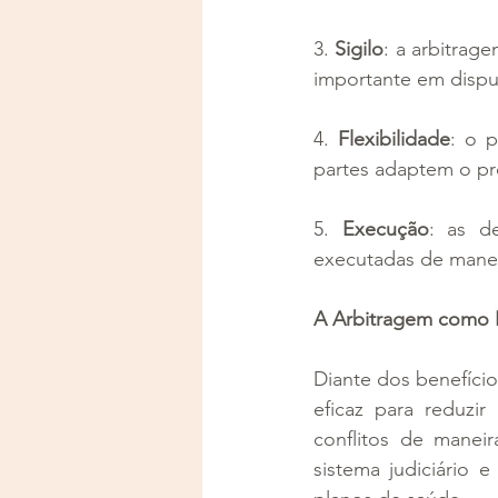
3. 
Sigilo
: a arbitrag
importante em disput
4. 
Flexibilidade
: o p
partes adaptem o pr
5. 
Execução
: as d
executadas de manei
A Arbitragem como F
Diante dos benefíci
eficaz para reduzir
conflitos de maneir
sistema judiciário e