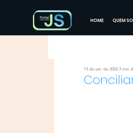
HOME
QUEM S
13 de set. de 2025
3 min d
Concilia