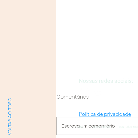
Justiça e Saúde | CNPJ: 57
E-mail:
justicaesaudeoficia
Nossas redes sociais:
Comentários
VOLTAR AO TOPO
Política de privacidade
Escreva um comentário
HOME
QUEM SOMOS
CONTEÚDO ABE
Entendendo a TUSS