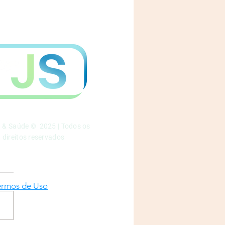
a & Saúde © 2025 | Todos os
direitos reservados
ermos de Uso