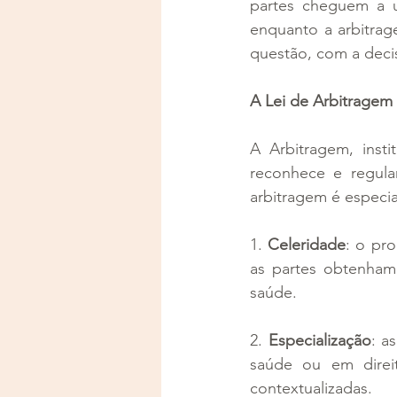
partes cheguem a u
enquanto a arbitrag
questão, com a decis
A Lei de Arbitragem 
A Arbitragem, insti
reconhece e regula
arbitragem é especia
1. 
Celeridade
: o pro
as partes obtenham
saúde.
2. 
Especialização
: a
saúde ou em direit
contextualizadas.