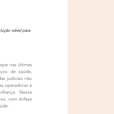
ução viável para 
ue nas últimas 
iços de saúde, 
 judiciais não 
as operadoras e 
fiança. Nesse 
tos, com ênfase 
aúde.