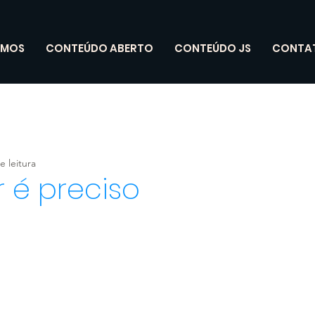
OMOS
CONTEÚDO ABERTO
CONTEÚDO JS
CONTA
e leitura
r é preciso