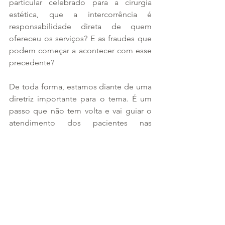
particular celebrado para a cirurgia 
estética, que a intercorrência é 
responsabilidade direta de quem 
ofereceu os serviços? E as fraudes que 
podem começar a acontecer com esse 
precedente?
De toda forma, estamos diante de uma 
diretriz importante para o tema. É um 
passo que não tem volta e vai guiar o 
atendimento dos pacientes nas 
situações paradigmas, restando as 
particularidades para enfrentarmos no 
caso a caso.
Leia o acórdão no REsp 2.187.556
.
As informações são da assessoria de 
comunicação do STJ.