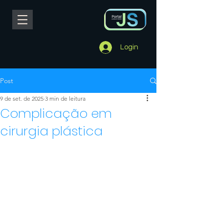
Login
Post
9 de set. de 2025
3 min de leitura
Complicação em
cirurgia plástica