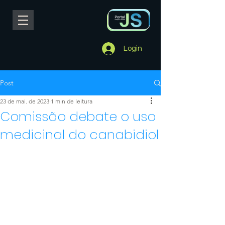
Login
Post
23 de mai. de 2023
1 min de leitura
Comissão debate o uso
medicinal do canabidiol