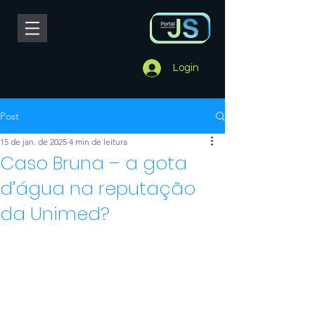
Login
Post
15 de jan. de 2025
4 min de leitura
Caso Bruna – a gota
d’água na reputação
da Unimed?