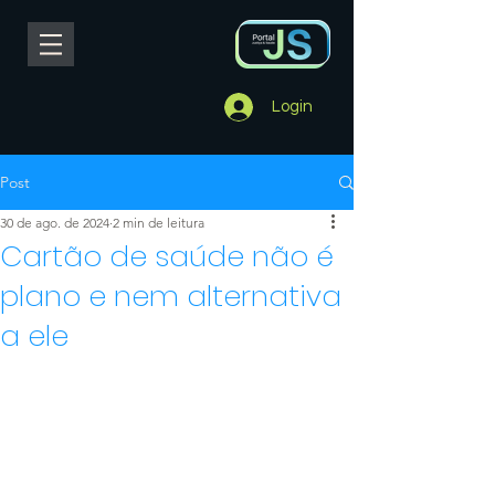
Login
Post
30 de ago. de 2024
2 min de leitura
Cartão de saúde não é
plano e nem alternativa
a ele