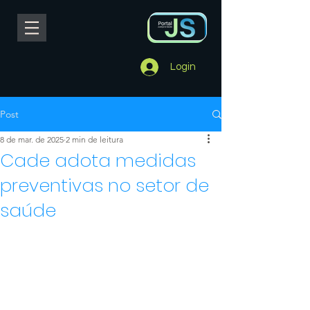
Login
Post
8 de mar. de 2025
2 min de leitura
Cade adota medidas
preventivas no setor de
saúde