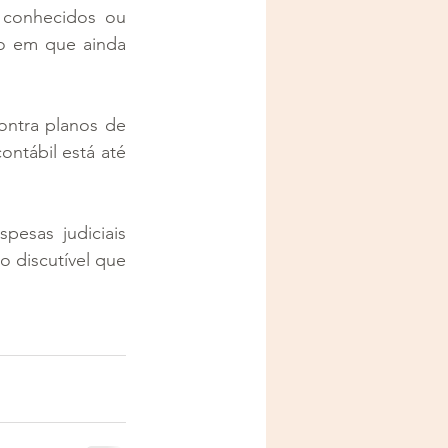
ocorrem, ainda que por força de ordem judicial (por isso chamados de conhecidos ou 
o em que ainda 
ntra planos de 
ontábil está até 
esas judiciais 
 discutível que 