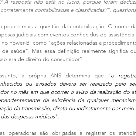
 A resposta não está no lucro, porque foram deduzid
corretamente contabilizadas e classificadas?”, question
um pouco mais a questão da contabilização. O nome da 
pesas judiciais com eventos conhecidos de assistência 
 no Power-BI como "ações relacionadas a procedimentos
 de saúde". Mas essa definição realmente significa qu
so era de direito do consumidor?
ssunto, a própria ANS determina que "
o registr
onhecidos ou avisados deverá ser realizado pelo seu 
dor no mês em que ocorrer o aviso da realização do at
ependentemente da existência de qualquer mecanismo
ação da transmissão, direta ou indiretamente por meio d
r das despesas médicas
".
as operadoras são obrigadas a registrar os atendi