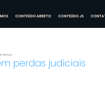
OMOS
CONTEÚDO ABERTO
CONTEÚDO JS
CONTA
e leitura
em perdas judiciais