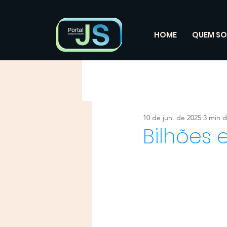
HOME
QUEM S
10 de jun. de 2025
3 min d
Bilhões 