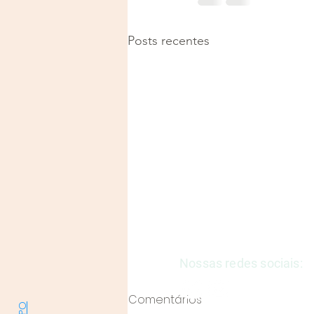
Posts recentes
Justiça e Saúde | CNPJ: 57
E-mail:
justicaesaudeoficia
Nossas redes sociais:
Comentários