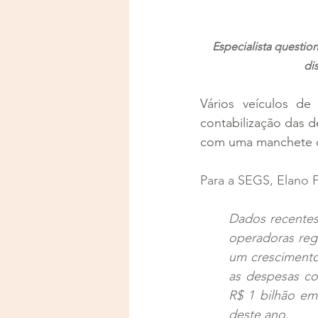
Especialista questi
di
Vários veículos d
contabilização das d
com uma manchete d
Para a SEGS, Elano 
Dados recentes
operadoras regi
um crescimento
as despesas co
R$ 1 bilhão em
deste ano.