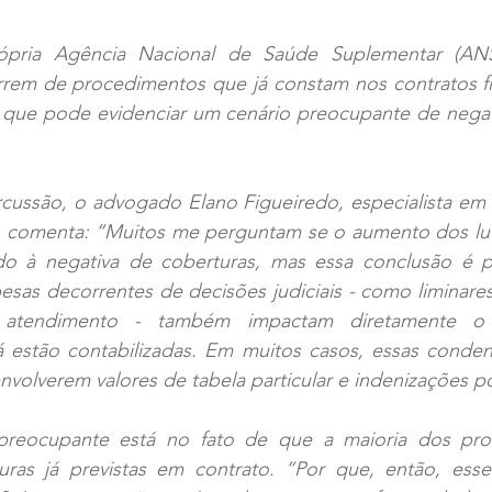
pria Agência Nacional de Saúde Suplementar (ANS
rem de procedimentos que já constam nos contratos f
 o que pode evidenciar um cenário preocupante de negaç
rcussão, o advogado Elano Figueiredo, especialista em 
, comenta: “Muitos me perguntam se o aumento dos luc
ado à negativa de coberturas, mas essa conclusão é pre
sas decorrentes de decisões judiciais - como liminare
o atendimento - também impactam diretamente o r
á estão contabilizadas. Em muitos casos, essas conden
nvolverem valores de tabela particular e indenizações p
eocupante está no fato de que a maioria dos proce
uras já previstas em contrato. “Por que, então, esse