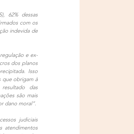
), 62% dessas 
irmados com os 
ão indevida de 
regulação e ex-
ros dos planos 
cipitada. Isso 
s que obrigam à 
esultado das 
ações são mais 
or dano moral”.
ssos judiciais 
s atendimentos 