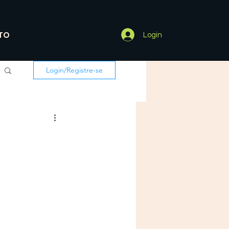
TO
Login
Login/Registre-se