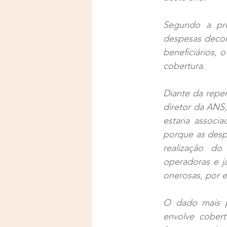
Segundo a pró
despesas decor
beneficiários,
cobertura.
Diante da repe
diretor da ANS
estaria associ
porque as despe
realização d
operadoras e j
onerosas, por e
O dado mais pr
envolve cobert