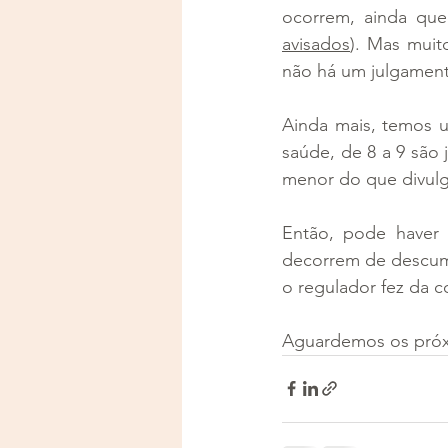
avisados
). Mas muit
não há um julgament
Ainda mais, temos u
saúde, de 8 a 9 são j
menor do que divulg
Então, pode haver 
decorrem de descumpr
o regulador fez da c
Aguardemos os próx