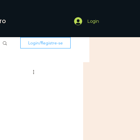
TO
Login
Login/Registre-se