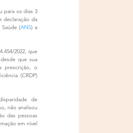
u para os dias 3 
 declaração da 
 Saúde (
ANS
) a 
.454/2022, que 
 desde que sua 
 prescrição, o 
ciência (CRDP) 
sparidade de 
, não analisou 
ão das pessoas 
rmação em nível 