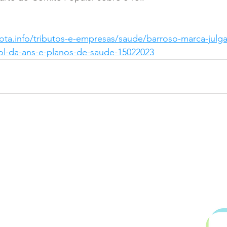
jota.info/tributos-e-empresas/saude/barroso-marca-jul
l-da-ans-e-planos-de-saude-15022023
.899.753/0001-06