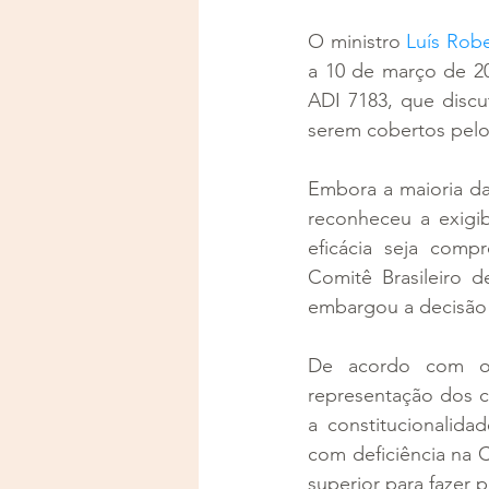
O ministro 
Luís Rob
a 10 de março de 20
ADI 7183, que disc
serem cobertos pelos
Embora a maioria da
reconheceu a exigib
eficácia seja comp
Comitê Brasileiro d
embargou a decisão 
De acordo com o 
representação dos c
a constitucionalida
com deficiência na C
superior para fazer 