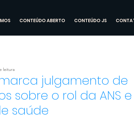
OMOS
CONTEÚDO ABERTO
CONTEÚDO JS
CONTA
 leitura
 marca julgamento de
s sobre o rol da ANS e
de saúde