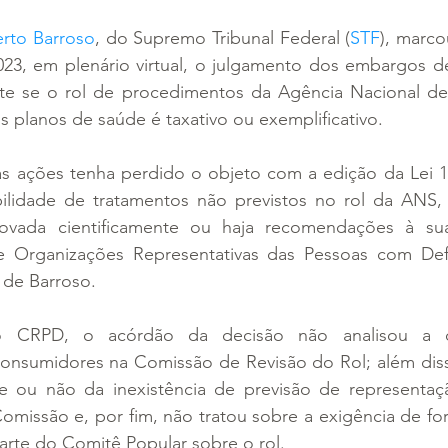
erto Barroso
, do Supremo Tribunal Federal (
STF
), marco
23, em plenário virtual, o julgamento dos embargos de
ute se o rol de procedimentos da Agência Nacional de
 planos de saúde é taxativo ou exemplificativo.
s ações tenha perdido o objeto com a edição da Lei 14
ilidade de tratamentos não previstos no rol da ANS,
rovada cientificamente ou haja recomendações à sua
e Organizações Representativas das Pessoas com Defi
de Barroso.
CRPD, o acórdão da decisão não analisou a di
onsumidores na Comissão de Revisão do Rol; além disso
de ou não da inexistência de previsão de representaç
omissão e, por fim, não tratou sobre a exigência de fo
parte do Comitê Popular sobre o rol.