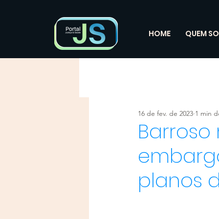
HOME
QUEM S
16 de fev. de 2023
1 min de
Barroso
embargo
planos 