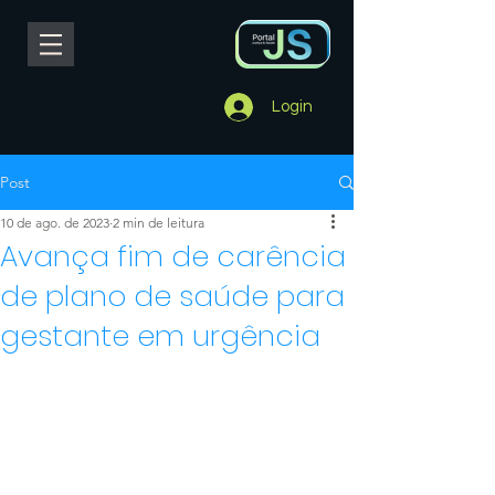
Login
Post
10 de ago. de 2023
2 min de leitura
Avança fim de carência
de plano de saúde para
gestante em urgência