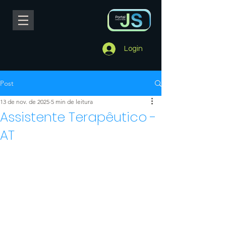
Login
Post
13 de nov. de 2025
5 min de leitura
Assistente Terapêutico -
AT