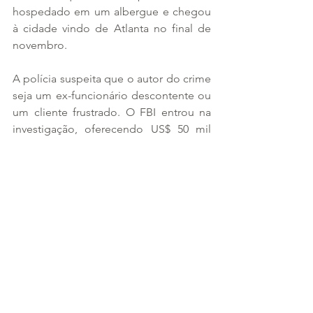
hospedado em um albergue e chegou 
à cidade vindo de Atlanta no final de 
novembro.
A polícia suspeita que o autor do crime 
seja um ex-funcionário descontente ou 
um cliente frustrado. O FBI entrou na 
investigação, oferecendo US$ 50 mil 
por informações que levem à captura 
do assassino. O NYPD 
acredita que o 
suspeito provavelmente já deixou Nova 
York.
As informações são da 
Exame
.