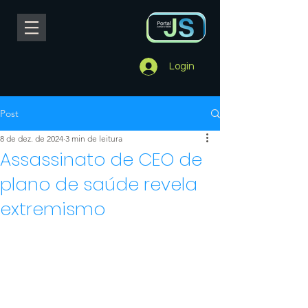
Login
Post
8 de dez. de 2024
3 min de leitura
Assassinato de CEO de
plano de saúde revela
extremismo