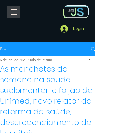
Login
Post
6 de jan. de 2025
2 min de leitura
As manchetes da
semana na saúde
suplementar: o feijão da
Unimed, novo relator da
reforma da saúde,
descredenciamento de