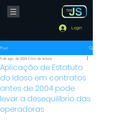
Login
Post
9 de ago. de 2024
2 min de leitura
Aplicação de Estatuto
do Idoso em contratos
antes de 2004 pode
levar a desequilíbrio das
operadoras