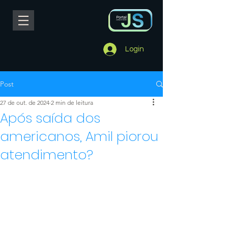
Login
Post
27 de out. de 2024
2 min de leitura
Após saída dos
americanos, Amil piorou
atendimento?