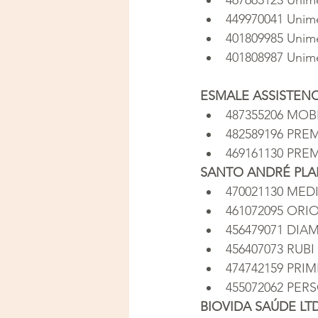
449970041 Unime
401809985 Unim
401808987 Unim
ESMALE ASSISTENC
487355206 MOBI
482589196 PRE
469161130 PR
SANTO ANDRÉ PLAN
470021130 MED
461072095 ORI
456479071 DIA
456407073 RUBI
474742159 PRIM
455072062 PE
BIOVIDA SAÚDE LT