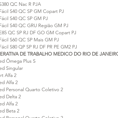
 S380 QC Nac R PJA
 Fácil S40 QC SP GM Copart PJ
Fácil S40 QC SP GM PJ
 Fácil S40 QC GRU Região GM PJ
 E85 QC SP RJ DF GO GM Copart PJ
Fácil S60 QC SP Mais GM PJ
Fácil S80 QP SP RJ DF PR PE GM2 PJ
ERATIVA DE TRABALHO MEDICO DO RIO DE JANEIR
ed Ômega Plus S
ed Singular
t Alfa 2
d Alfa 2
d Personal Quarto Coletivo 2
ed Delta 2
d Alfa 2
ed Beta 2
d Personal Quarto Coletivo 2