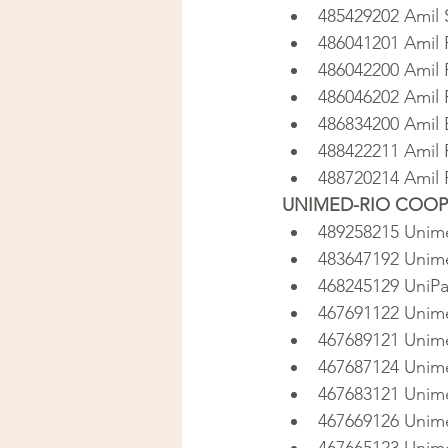
485429202 Amil
486041201 Amil
486042200 Amil 
486046202 Amil
486834200 Amil
488422211 Amil 
488720214 Amil 
UNIMED-RIO COOP
489258215 Unim
483647192 Unim
468245129 UniPar
467691122 Unime
467689121 Unime
467687124 Unim
467683121 Unime
467669126 Unim
467665123 Unime