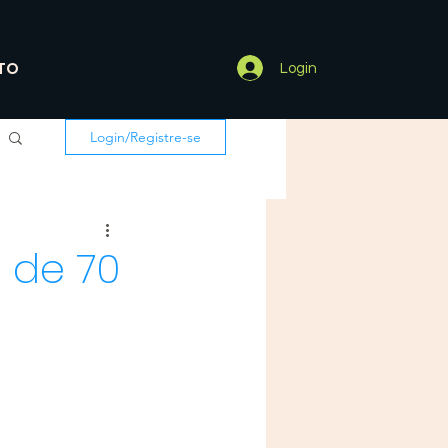
TO
Login
Login/Registre-se
 de 70