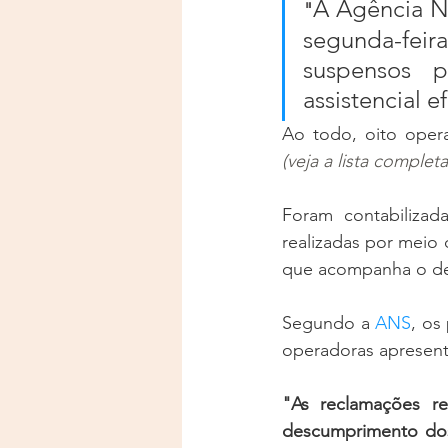
A Agência N
"
segunda-fei
suspensos p
assistencial e
(veja a lista complet
Foram contabilizad
realizadas por meio
que acompanha o de
Segundo a 
ANS
, os
operadoras apresen
"As reclamações re
descumprimento dos 