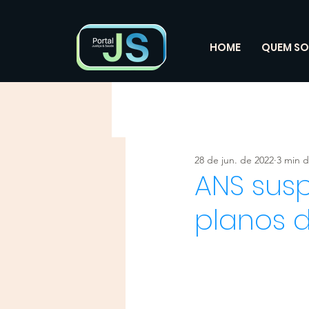
HOME
QUEM S
28 de jun. de 2022
3 min d
ANS sus
planos 