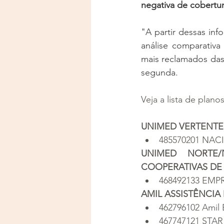
negativa de cobertura
"A partir dessas inf
análise comparativa
mais reclamados das
segunda.
Veja a lista de plan
UNIMED VERTENTE
485570201 NAC
UNIMED NORTE/N
COOPERATIVAS DE
468492133 EMP
AMIL ASSISTÊNCIA
462796102 Amil 
467747121 STAR