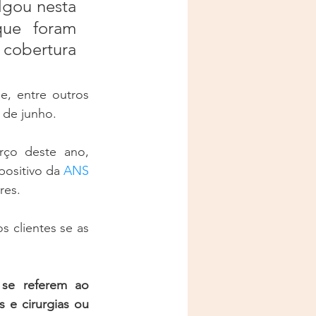
lgou nesta 
ue foram 
obertura 
Ao todo, oito operadoras foram afetadas, entre elas Unimed, Amil, Esmale, entre outros 
 de junho.
rço deste ano, 
ositivo da 
ANS
res.
 clientes se as 
se referem ao 
e cirurgias ou 