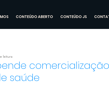
OMOS
CONTEÚDO ABERTO
CONTEÚDO JS
CONTA
e leitura
pende comercialização
de saúde