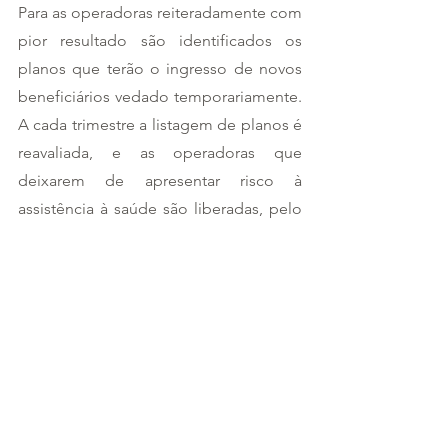
Para as operadoras reiteradamente com 
pior resultado são identificados os 
planos que terão o ingresso de novos 
beneficiários vedado temporariamente. 
A cada trimestre a listagem de planos é 
reavaliada, e as operadoras que 
deixarem de apresentar risco à 
assistência à saúde são liberadas, pelo 
monitoramento, para oferecer os 
planos para novas comercializações.
Fonte: 
https://amb.org.br/noticias/amb-se-
posiciona-sobre-propostas-de-
alteracao-a-lei-de-planos-de-saude/