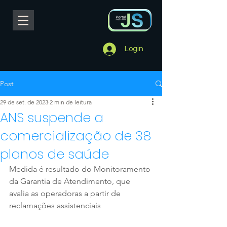
Login
Post
29 de set. de 2023
2 min de leitura
ANS suspende a
comercialização de 38
planos de saúde
Medida é resultado do Monitoramento 
da Garantia de Atendimento, que 
avalia as operadoras a partir de 
reclamações assistenciais