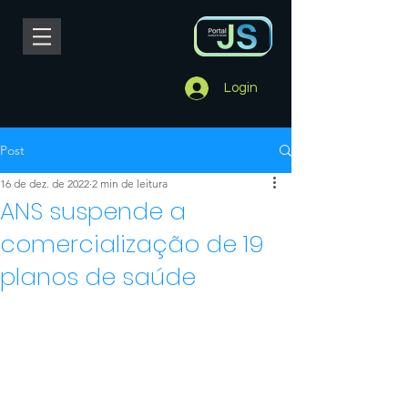
Login
Post
16 de dez. de 2022
2 min de leitura
ANS suspende a
comercialização de 19
planos de saúde