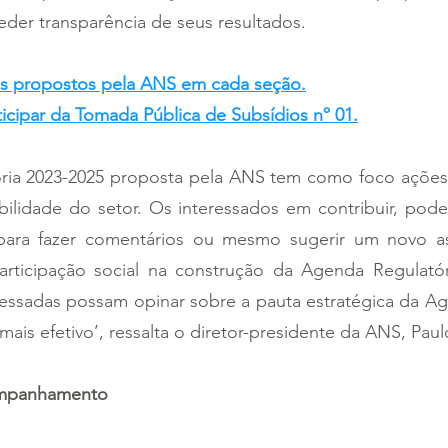
eder transparência de seus resultados. 
as propostos pela ANS em cada seção
.
ticipar da Tomada Pública de Subsídios nº 01.
ia 2023-2025 proposta pela ANS tem como foco ações 
bilidade do setor. Os interessados em contribuir, pode
 para fazer comentários ou mesmo sugerir um novo as
articipação social na construção da Agenda Regulatór
ressadas possam opinar sobre a pauta estratégica da Ag
mais efetivo’, ressalta o diretor-presidente da ANS, Paul
ompanhamento