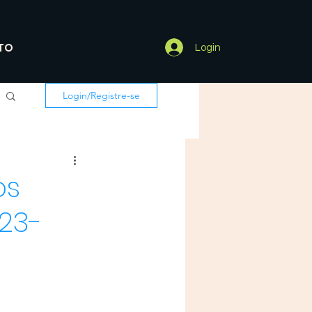
TO
Login
Login/Registre-se
os
23-