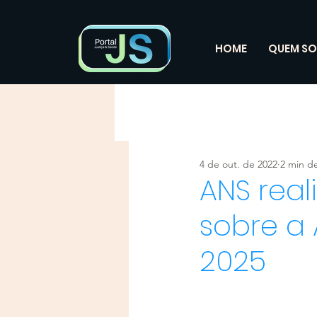
HOME
QUEM S
4 de out. de 2022
2 min de
ANS real
sobre a
2025