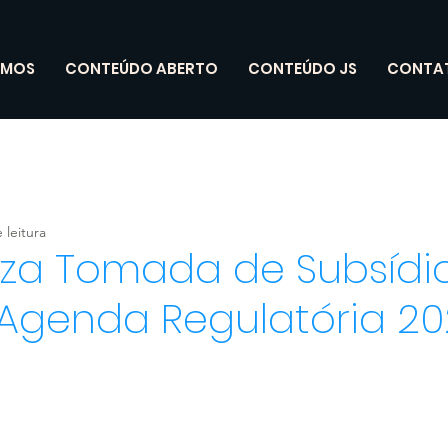
OMOS
CONTEÚDO ABERTO
CONTEÚDO JS
CONTA
 leitura
iza Tomada de Subsídi
 Agenda Regulatória 20