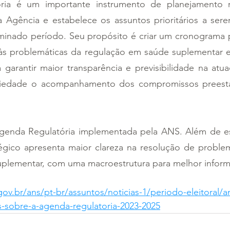
ia é um importante instrumento de planejamento re
a Agência e estabelece os assuntos prioritários a sere
rminado período. Seu propósito é criar um cronograma p
às problemáticas da regulação em saúde suplementar 
garantir maior transparência e previsibilidade na atuaç
ociedade o acompanhamento dos compromissos preesta
Agenda Regulatória implementada pela ANS. Além de est
égico apresenta maior clareza na resolução de proble
uplementar, com uma macroestrutura para melhor inform
ov.br/ans/pt-br/assuntos/noticias-1/periodo-eleitoral/an
-sobre-a-agenda-regulatoria-2023-2025