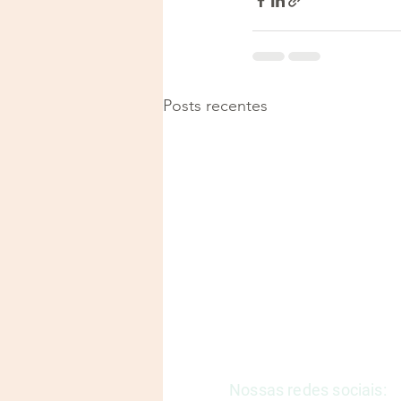
Posts recentes
Justiça e Saúde | CNPJ: 57
E-mail:
justicaesaudeoficia
Nossas redes sociais: