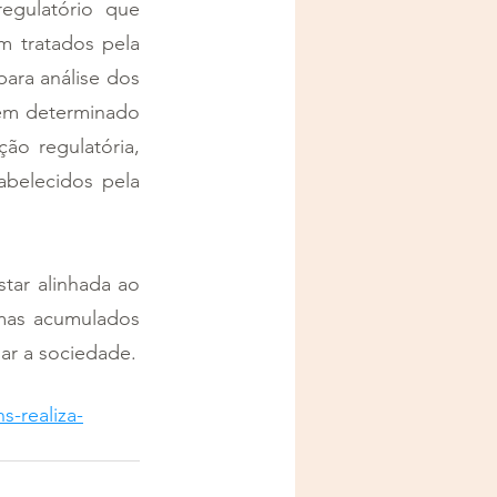
gulatório que 
m tratados pela 
ara análise dos 
em determinado 
ão regulatória, 
belecidos pela 
ar alinhada ao 
mas acumulados 
ar a sociedade.
s-realiza-