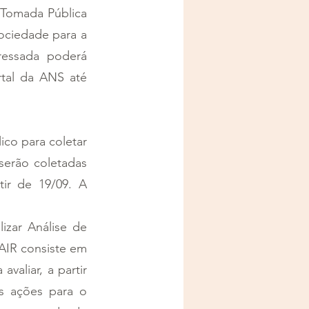
Tomada Pública 
ociedade para a 
essada poderá 
tal da ANS até 
o para coletar 
erão coletadas 
ir de 19/09. A 
zar Análise de 
AIR consiste em 
aliar, a partir 
s ações para o 