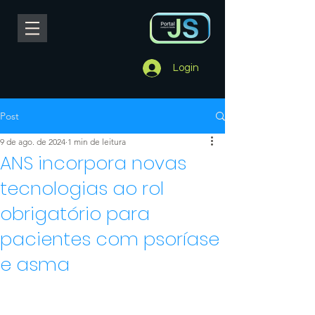
Login
Post
9 de ago. de 2024
1 min de leitura
ANS incorpora novas
tecnologias ao rol
obrigatório para
pacientes com psoríase
e asma