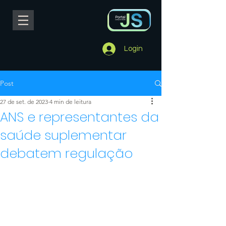
Login
Post
27 de set. de 2023
4 min de leitura
ANS e representantes da
saúde suplementar
debatem regulação