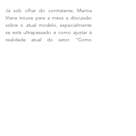
Já sob olhar do contratante, Marina 
Viana trouxe para a mesa a discussão 
sobre o atual modelo, especialmente 
se está ultrapassado e como ajustar à 
realidade atual do setor. "Como 
contratante, cada vez mais 
encontramos dificuldades. É preciso 
que os planos de saúde tenham uma 
atuação mais customizada. Por 
exemplo: como vou tratar um paciente 
se não tenho acesso aos dados dele? A 
integração de dados é mais essencial 
do que imaginamos."
Ao encerrar o evento, Fernando 
Bianchi, sócio do M3BS Advogados, 
ressaltou o papel fundamental da ANS 
na saúde e a necessidade de instituir 