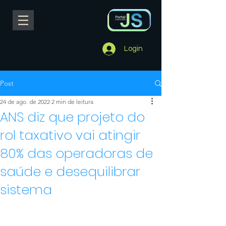
Login
Post
24 de ago. de 2022
2 min de leitura
ANS diz que projeto do
rol taxativo vai atingir
80% das operadoras de
saúde e desequilibrar
sistema