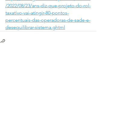
/2022/08/23/ans-diz-que-projeto-do-rol-
taxativo-vai-atingir-80-pontos-
percentuais-das-operadoras-de-sade-e-
desequilibrar-sistema.ghtml
Ver tudo
Posts recentes