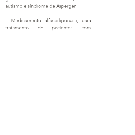
autismo e síndrome de Asperger.
– Medicamento alfacerliponase, para 
tratamento de pacientes com 
lipofuscinose ceroide neuronal (grupo 
de doenças neurodegenerativas) tipo 2.
– Procedimento para implante do 
dispositivo necessário para a 
administração do medicamento 
alfacerliponase (implante 
intracerebroventricular de bomba de 
infusão de fármacos).
– Aplicação de contraceptivo hormonal 
injetável (acetato de 
medroxiprogesterona + cipionato de 
estradiol e algestrona acetofenida + 