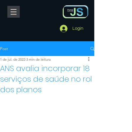
Login
Post
1 de jul. de 2022
3 min de leitura
ANS avalia incorporar 18
serviços de saúde no rol
dos planos