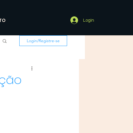
TO
Login
Login/Registre-se
ação