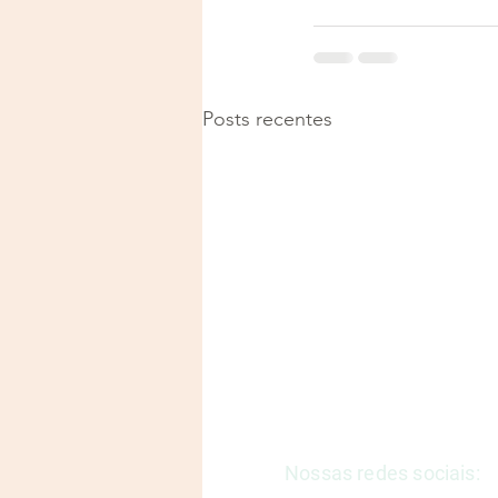
Posts recentes
Justiça e Saúde | CNPJ: 57
E-mail:
justicaesaudeoficia
Nossas redes sociais: