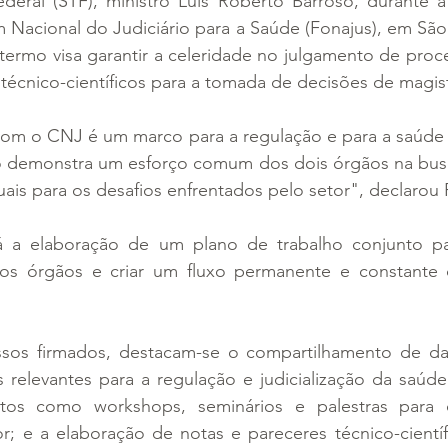
deral (STF), ministro Luís Roberto Barroso, durante a 
Nacional do Judiciário para a Saúde (Fonajus), em São 
o termo visa garantir a celeridade no julgamento de proce
 técnico-científicos para a tomada de decisões de magis
om o CNJ é um marco para a regulação e para a saúde 
to demonstra um esforço comum dos dois órgãos na busc
uais para os desafios enfrentados pelo setor", declarou 
á a elaboração de um plano de trabalho conjunto pa
os órgãos e criar um fluxo permanente e constante 
sos firmados, destacam-se o compartilhamento de da
 relevantes para a regulação e judicialização da saúde
os como workshops, seminários e palestras para c
or; e a elaboração de notas e pareceres técnico-científ