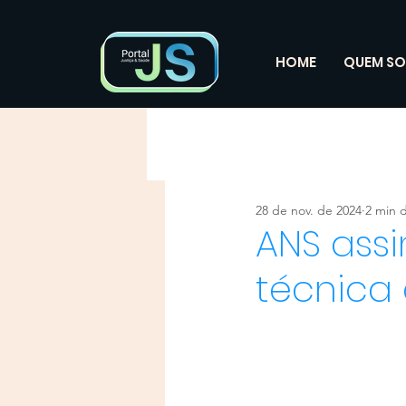
HOME
QUEM S
28 de nov. de 2024
2 min d
ANS ass
técnica