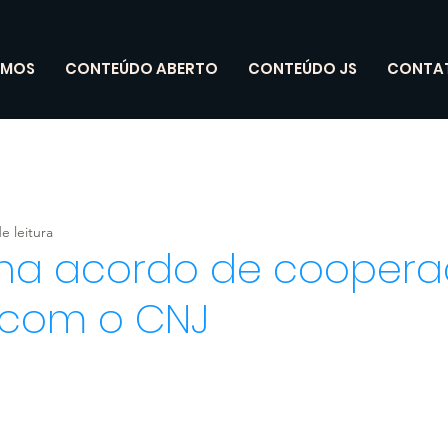
OMOS
CONTEÚDO ABERTO
CONTEÚDO JS
CONTA
e leitura
ina acordo de cooper
 com o CNJ