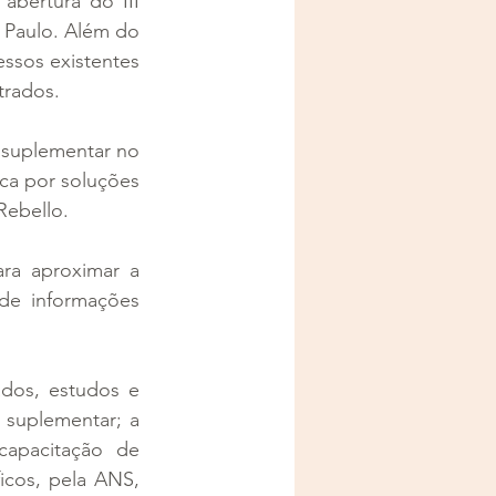
abertura do III 
Paulo. Além do 
ssos existentes 
trados.
suplementar no 
a por soluções 
Rebello. 
ra aproximar a 
de informações 
dos, estudos e 
 suplementar; a 
apacitação de 
icos, pela ANS, 