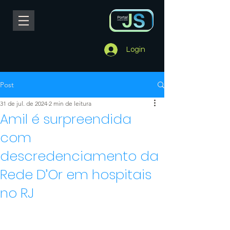
Login
Post
31 de jul. de 2024
2 min de leitura
Amil é surpreendida
com
descredenciamento da
Rede D’Or em hospitais
no RJ