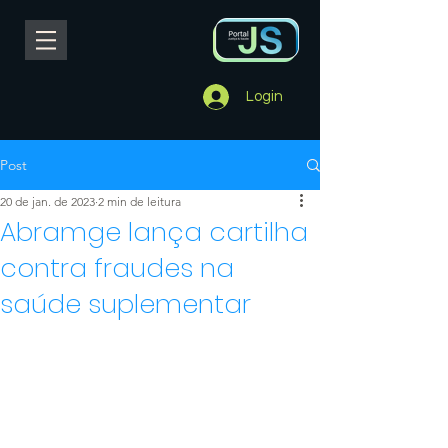
Login
Post
20 de jan. de 2023
2 min de leitura
Abramge lança cartilha
contra fraudes na
saúde suplementar