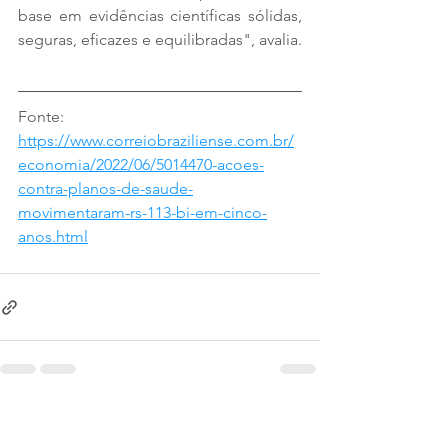
base em evidências científicas sólidas, 
seguras, eficazes e equilibradas", avalia.
Fonte: 
https://www.correiobraziliense.com.br/
economia/2022/06/5014470-acoes-
contra-planos-de-saude-
movimentaram-rs-113-bi-em-cinco-
anos.html
Ver tudo
Posts recentes