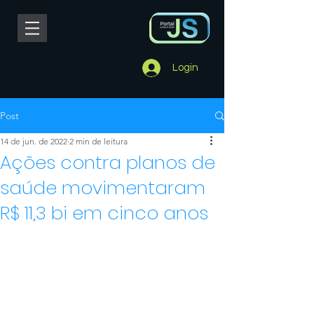
Login
Post
14 de jun. de 2022
2 min de leitura
Ações contra planos de
saúde movimentaram
R$ 11,3 bi em cinco anos