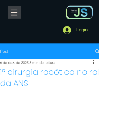
Login
Post
6 de dez. de 2025
3 min de leitura
1º cirurgia robótica no rol
da ANS