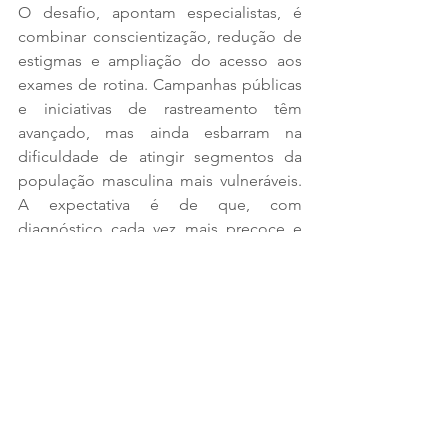
O desafio, apontam especialistas, é 
combinar conscientização, redução de 
estigmas e ampliação do acesso aos 
exames de rotina. Campanhas públicas 
e iniciativas de rastreamento têm 
avançado, mas ainda esbarram na 
dificuldade de atingir segmentos da 
população masculina mais vulneráveis. 
A expectativa é de que, com 
diagnóstico cada vez mais precoce e 
maior adesão aos cuidados 
preventivos, o país consiga reduzir de 
forma consistente a mortalidade 
associada à doença nos próximos anos.
A informação é da assessoria de 
comunicação da ANS.