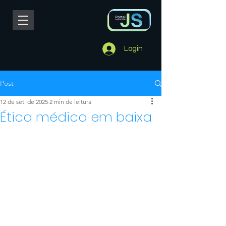
Login
Post
12 de set. de 2025
2 min de leitura
Ética médica em baixa